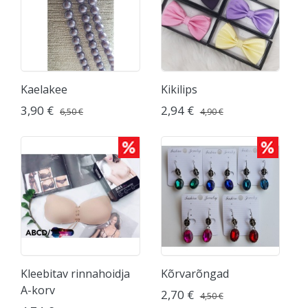
Kaelakee
Kikilips
3,90 €
2,94 €
6,50 €
4,90 €
Kleebitav rinnahoidja
Kõrvarõngad
A-korv
2,70 €
4,50 €