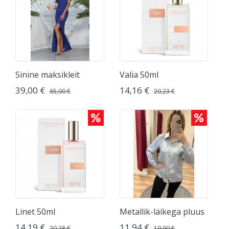
Sinine maksikleit
Valia 50ml
39,00 €
14,16 €
65,00 €
20,23 €
Linet 50ml
Metallik-läikega pluus
14,19 €
11,94 €
20,28 €
19,90 €