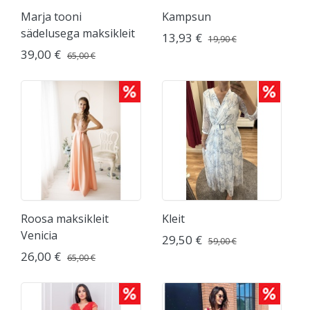
Marja tooni
Kampsun
sädelusega maksikleit
13,93 €
19,90 €
39,00 €
65,00 €
Roosa maksikleit
Kleit
Venicia
29,50 €
59,00 €
26,00 €
65,00 €