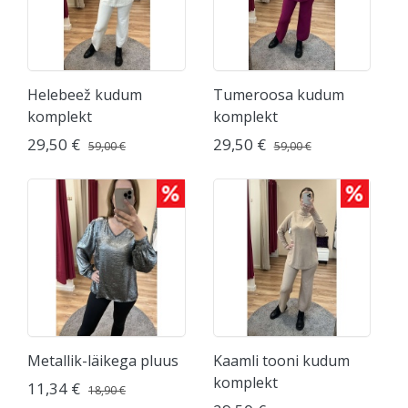
Helebeež kudum
Tumeroosa kudum
komplekt
komplekt
29,50 €
29,50 €
59,00 €
59,00 €
Metallik-läikega pluus
Kaamli tooni kudum
komplekt
11,34 €
18,90 €