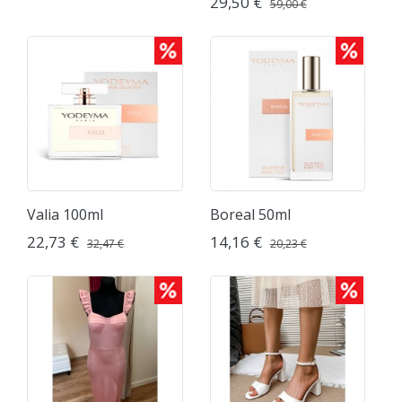
29,50 €
59,00 €
Valia 100ml
Boreal 50ml
22,73 €
14,16 €
32,47 €
20,23 €