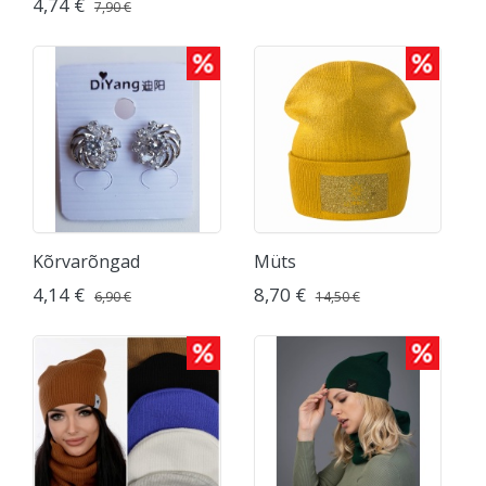
4,74 €
7,90 €
Kõrvarõngad
Müts
4,14 €
8,70 €
6,90 €
14,50 €